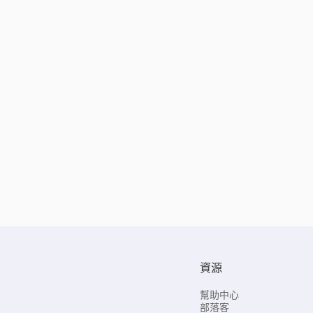
資源
幫助中心
部落客