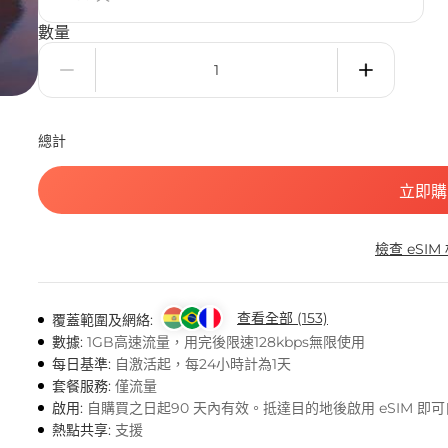
數量
總計
立即購
檢查 eSIM
查看全部 (153)
覆蓋範圍及網絡:
數據:
1GB高速流量，用完後限速128kbps無限使用
每日基準:
自激活起，每24小時計為1天
套餐服務:
僅流量
啟用:
自購買之日起90 天內有效。抵達目的地後啟用 eSIM 即
熱點共享:
支援