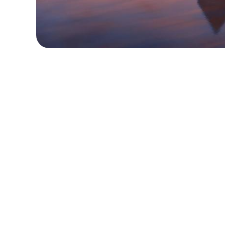
保留您的原本地區號碼
本地與區域套餐