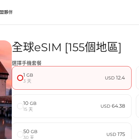
盟夥伴
全球eSIM [155個地區]
nect eSIM 的優勢
選擇手機套餐
常見問題
1
GB
12.4
USD
3 天
10
GB
64.38
USD
15 天
50
GB
175
USD
30 天