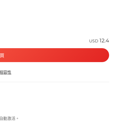
12.4
USD
買
 相容性
可自動激活。