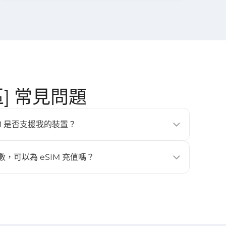
地區] 常見問題
的 eSIM 是否支援我的裝置？
、平板與穿戴式裝置（例如 iPhone XS 以上、Google
laxy S20 以上）。更多詳情請查看 [
相容裝置
] 頁面。
數，可以為 eSIM 充值嗎？
。如需更多流量或天數，請重新購買新的 eSIM，並再次安裝