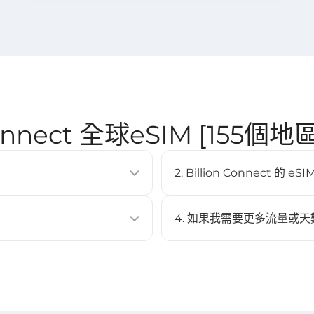
 Connect 全球eSIM [155個
2. Billion Connect 
SIM卡即可啟用行動數據方案。它
eSIM 支援大多數現代智慧型手機
Pixel 3 以上、Samsung Ga
4. 如果我需要更多流量或天
不可以，此 eSIM 不支援充值
 Code 進行安裝。
與啟用。
EP 3）。