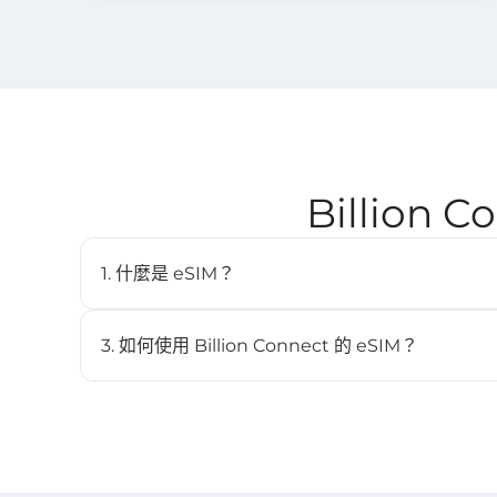
Billion
1. 什麼是 eSIM？
eSIM（嵌入式SIM）是一種數位SIM卡，讓您無需實體
內建於相容裝置中，並可儲存多個配置檔。
3. 如何使用 Billion Connect 的 eSIM？
STEP 1 安裝 eSIM
BC eSIM 可透過 BC eSIM APP 一鍵安裝，或掃描 QR
STEP 2 啟動 eSIM
當裝置連接到目的地網路後，方案將自動開始生效（詳見 ST