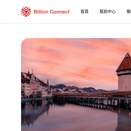
首頁
幫助中心
聯
Eswatini (Swaziland) eSIM
包含目前目的地的區域套餐
如何享受您的 eSIM？
在 Eswatini (Swaziland) 使用 Billion Con
Billion Connect 全球eSIM [155個地區] 
選擇您的目的地與數據套餐
安裝您的 eSIM
享受您的數據套餐
穩定的網路連接
避免漫遊費用
7/24 客戶服務
便捷安裝