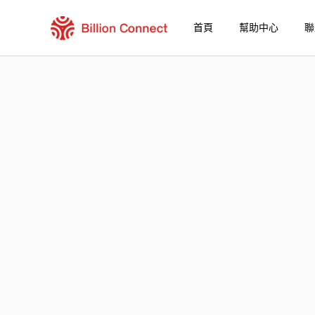
首頁
幫助中心
聯
Eswatini (Swaziland) eSIM
包含目前目的地的區域套餐
如何享受您的 eSIM？
在 Eswatini (Swaziland) 使用 Billion Con
Billion Connect Eswatini (Swaziland) 
選擇您的目的地與數據套餐
安裝您的 eSIM
享受您的數據套餐
穩定的網路連接
避免漫遊費用
7/24 客戶服務
便捷安裝