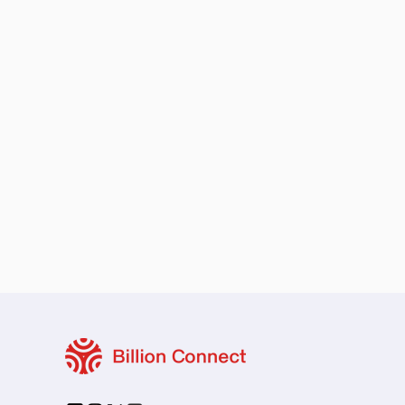
保留您的原本地區號碼
本地與區域套餐