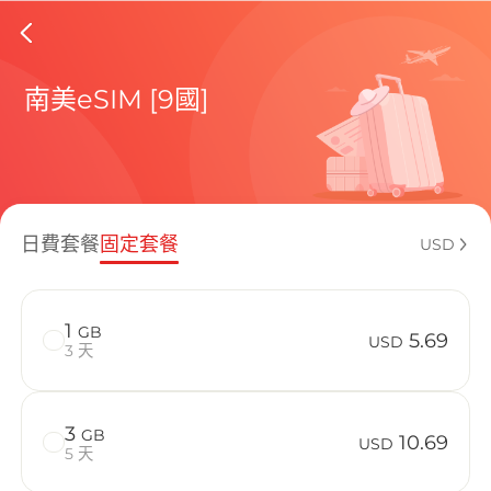
French 
南美eSIM [9國]
包含目前
日費套餐
固定套餐
USD
如何享受您的
1
GB
5.69
USD
3 天
3
GB
10.69
USD
5 天