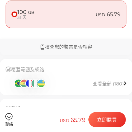
在 Gabon 使
100
GB
65.79
USD
31 天
Billion C
檢查您的裝置是否相容
選擇您的目的
覆蓋範圍及網絡
查看全部 (180)
安裝您的 eSI
數據
100GB高速流量，用完後限速128kbps無限使用，有
65.79
立即購買
USD
效期 31 天。
聯絡
此 eSIM 僅限安裝一次