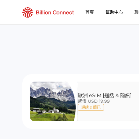
首頁
幫助中心
聯
歐洲 eSIM [通話 & 簡訊]
起價 USD 19.99
通話 & 簡訊