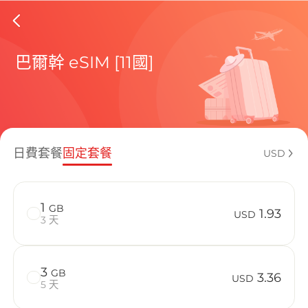
Greece 
巴爾幹 eSIM [11國]
包含目前
日費套餐
固定套餐
USD
如何享受您的
1
GB
1.93
USD
3 天
3
GB
3.36
USD
5 天