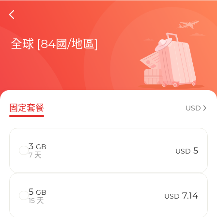
Guernse
全球 [84國/地區]
包含目前
固定套餐
USD
如何享受您的
3
GB
5
USD
7 天
5
GB
7.14
USD
15 天