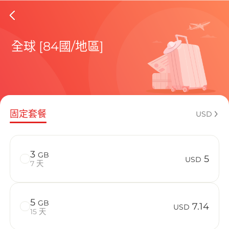
India e
全球 [84國/地區]
包含目前
固定套餐
USD
如何享受您的
3
GB
5
USD
7 天
5
GB
7.14
USD
15 天