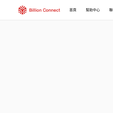
首頁
幫助中心
聯
Jersey eSIM
包含目前目的地的區域套餐
如何享受您的 eSIM？
在 Jersey 使用 Billion Connect eSIM 的優
Billion Connect Jersey eSIM 常見問題
選擇您的目的地與數據套餐
安裝您的 eSIM
享受您的數據套餐
穩定的網路連接
避免漫遊費用
7/24 客戶服務
便捷安裝