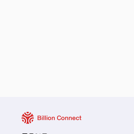
保留您的原本地區號碼
本地與區域套餐