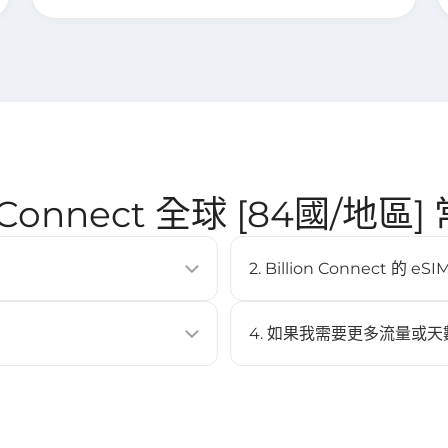
on Connect 全球 [84國/地區
2. Billion Connect 
SIM卡即可啟用行動數據方案。它
eSIM 支援大多數現代智慧型手機
Pixel 3 以上、Samsung Ga
4. 如果我需要更多流量或天
不可以，此 eSIM 不支援充值
 Code 進行安裝。
與啟用。