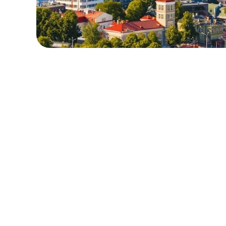
保留您的原本地區號碼
本地與區域套餐