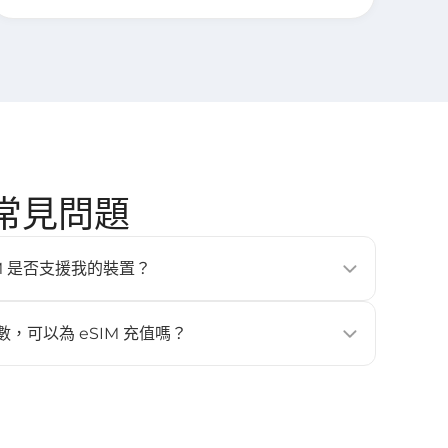
] 常見問題
的 eSIM 是否支援我的裝置？
、平板與穿戴式裝置（例如 iPhone XS 以上、Google
laxy S20 以上）。更多詳情請查看 [
相容裝置
] 頁面。
數，可以為 eSIM 充值嗎？
。如需更多流量或天數，請重新購買新的 eSIM，並再次安裝