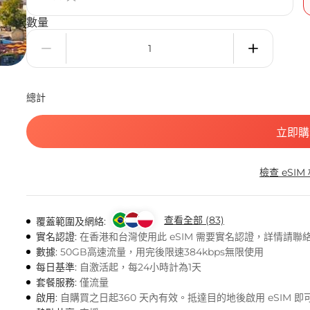
數量
總計
立即購
檢查 eSIM
查看全部 (83)
覆蓋範圍及網絡:
實名認證:
在香港和台灣使用此 eSIM 需要實名認證，詳情請聯
數據:
50GB高速流量，用完後限速384kbps無限使用
每日基準:
自激活起，每24小時計為1天
套餐服務:
僅流量
啟用:
自購買之日起360 天內有效。抵達目的地後啟用 eSIM 