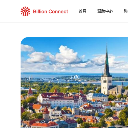
首頁
幫助中心
聯
Laos eSIM
包含目前目的地的區域套餐
如何享受您的 eSIM？
在 Laos 使用 Billion Connect eSIM 的優勢
Billion Connect 全球 [84國/地區] 常見問題
選擇您的目的地與數據套餐
安裝您的 eSIM
享受您的數據套餐
穩定的網路連接
避免漫遊費用
7/24 客戶服務
便捷安裝