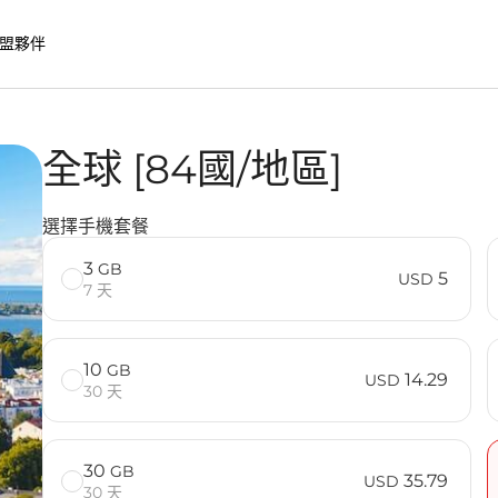
盟夥伴
全球 [84國/地區]
選擇手機套餐
3
GB
5
USD
7 天
10
GB
14.29
USD
30 天
30
GB
35.79
USD
30 天