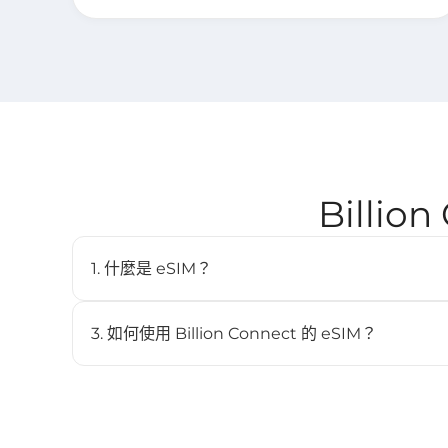
Billi
1. 什麼是 eSIM？
eSIM（嵌入式SIM）是一種數位SIM卡，讓您無需實體
內建於相容裝置中，並可儲存多個配置檔。
3. 如何使用 Billion Connect 的 eSIM？
STEP 1 安裝 eSIM
BC eSIM 可透過 BC eSIM APP 一鍵安裝，或掃描 QR
STEP 2 啟動 eSIM