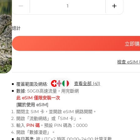
總計
立即購
檢查 eSIM
查看全部 (41)
覆蓋範圍及網絡:
數據:
50GB高速流量，用完斷網
此 eSIM 僅限安裝一次
[關於使用 eSIM]
關閉主 SIM 卡，並開啟 eSIM 網路開關。
開啟「流動網絡」或「SIM 卡」。
輸入
PIN 碼
。預設 PIN 碼為：0000
開啟「數據漫遊」。
每日基準:
按 UTC+2 時區 00:00–24:00 計算天數