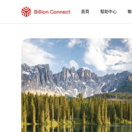
首頁
幫助中心
聯
Luxembourg eSIM
包含目前目的地的區域套餐
如何享受您的 eSIM？
在 Luxembourg 使用 Billion Connect eS
Billion Connect 歐洲 eSIM [通話 & 簡訊
選擇您的目的地與數據套餐
安裝您的 eSIM
享受您的數據套餐
穩定的網路連接
避免漫遊費用
7/24 客戶服務
便捷安裝