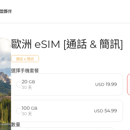
盟夥伴
歐洲 eSIM [通話 & 簡訊]
IM 的優勢
通話 & 簡訊
] 常見問題
選擇手機套餐
20
GB
19.99
USD
30 天
100
GB
54.99
USD
30 天
數量