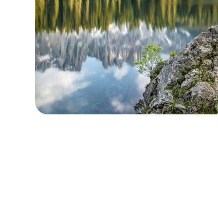
保留您的原本地區號碼
本地與區域套餐