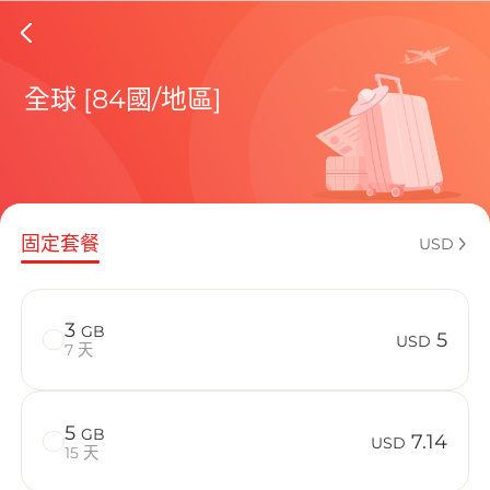
Luxemb
全球 [84國/地區]
包含目前
固定套餐
USD
如何享受您的
3
GB
5
USD
7 天
5
GB
7.14
USD
15 天