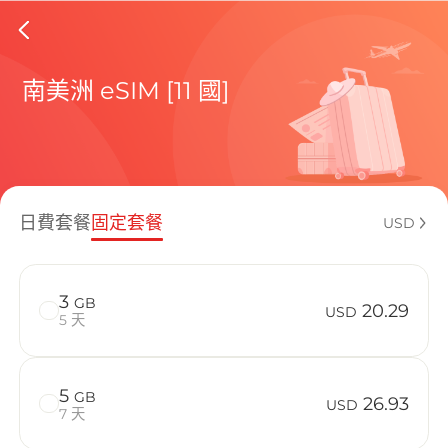
Martini
南美洲 eSIM [11 國]
包含目前
日費套餐
固定套餐
USD
如何享受您的
3
GB
20.29
USD
5 天
5
GB
26.93
USD
7 天