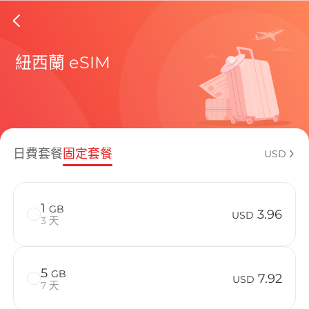
New Zea
紐西蘭 eSIM
包含目前
日費套餐
固定套餐
USD
如何享受您的
1
GB
3.96
USD
3 天
5
GB
7.92
USD
7 天