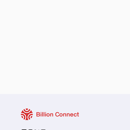
保留您的原本地區號碼
本地與區域套餐