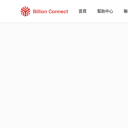
首頁
幫助中心
聯
Panama eSIM
包含目前目的地的區域套餐
如何享受您的 eSIM？
在 Panama 使用 Billion Connect eSIM 的
Billion Connect Panama eSIM 常見問題
選擇您的目的地與數據套餐
安裝您的 eSIM
享受您的數據套餐
穩定的網路連接
避免漫遊費用
7/24 客戶服務
便捷安裝