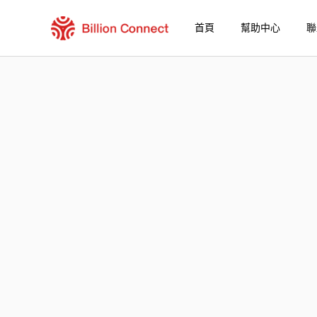
首頁
幫助中心
聯
Peru eSIM
包含目前目的地的區域套餐
如何享受您的 eSIM？
在 Peru 使用 Billion Connect eSIM 的優勢
Billion Connect Peru eSIM 常見問題
選擇您的目的地與數據套餐
安裝您的 eSIM
享受您的數據套餐
穩定的網路連接
避免漫遊費用
7/24 客戶服務
便捷安裝