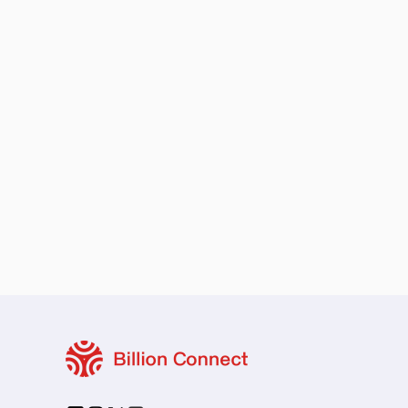
保留您的原本地區號碼
本地與區域套餐