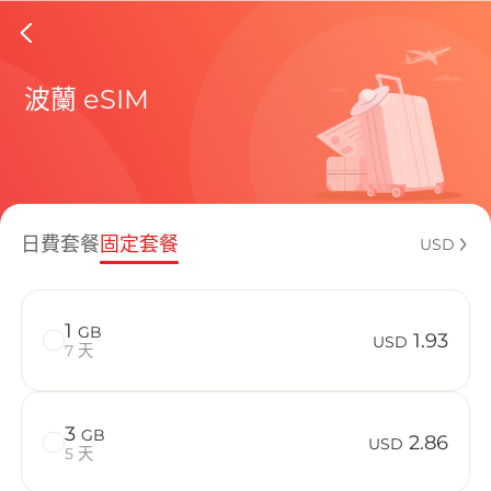
Poland 
波蘭 eSIM
包含目前
日費套餐
固定套餐
USD
如何享受您的
1
GB
1.93
USD
7 天
3
GB
2.86
USD
5 天