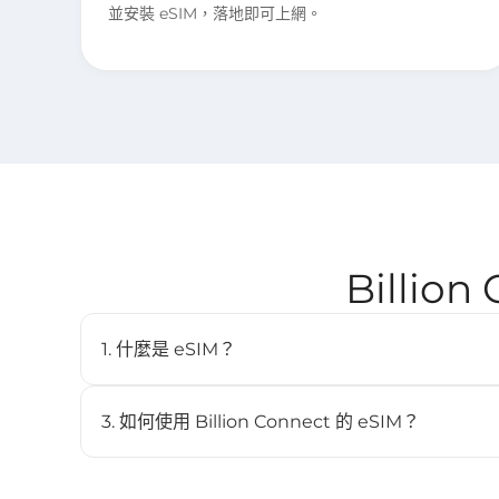
並安裝 eSIM，落地即可上網。
Billio
1. 什麼是 eSIM？
eSIM（嵌入式SIM）是一種數位SIM卡，讓您無需實體
內建於相容裝置中，並可儲存多個配置檔。
3. 如何使用 Billion Connect 的 eSIM？
STEP 1 安裝 eSIM
BC eSIM 可透過 BC eSIM APP 一鍵安裝，或掃描 QR