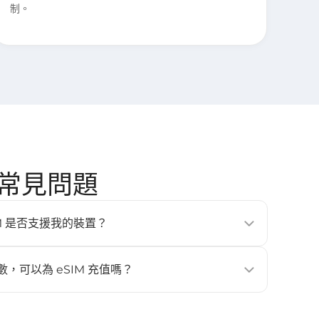
制。
國] 常見問題
的 eSIM 是否支援我的裝置？
、平板與穿戴式裝置（例如 iPhone XS 以上、Google
laxy S20 以上）。更多詳情請查看 [
相容裝置
] 頁面。
數，可以為 eSIM 充值嗎？
。如需更多流量或天數，請重新購買新的 eSIM，並再次安裝