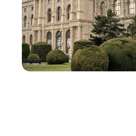
保留您的原本地區號碼
本地與區域套餐