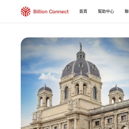
首頁
幫助中心
聯
Republic Of Ireland eSIM
包含目前目的地的區域套餐
如何享受您的 eSIM？
在 Republic Of Ireland 使用 Billion Con
Billion Connect 歐洲 eSIM [33 國] 常見問
選擇您的目的地與數據套餐
安裝您的 eSIM
享受您的數據套餐
穩定的網路連接
避免漫遊費用
7/24 客戶服務
便捷安裝