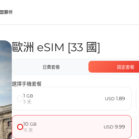
盟夥伴
歐洲 eSIM [33 國]
nect eSIM 的優勢
日費套餐
固定套餐
題
選擇手機套餐
1
GB
1.89
USD
3 天
10
GB
9.99
USD
15 天