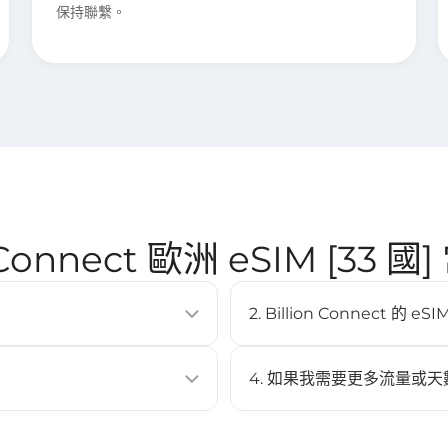
保持聯繫。
n Connect 歐洲 eSIM [33 
2. Billion Connect 
SIM卡即可啟用行動數據方案。它
eSIM 支援大多數現代智慧型手機
Pixel 3 以上、Samsung Ga
4. 如果我需要更多流量或天
不可以，此 eSIM 不支援充值
 Code 進行安裝。
與啟用。