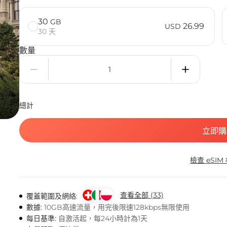
30
GB
26.99
USD
30 天
數量
總計
立即購
檢查 eSIM
查看全部 (33)
覆蓋範圍及網絡:
數據:
10GB高速流量，用完後限速128kbps無限使用
每日基準:
自激活起，每24小時計為1天