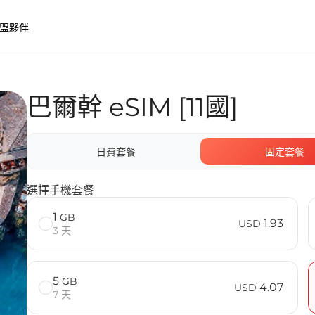
盟夥伴
巴爾幹 eSIM [11國]
的優勢
日費套餐
固定套餐
問題
選擇手機套餐
1
GB
1.93
USD
3 天
5
GB
4.07
USD
7 天