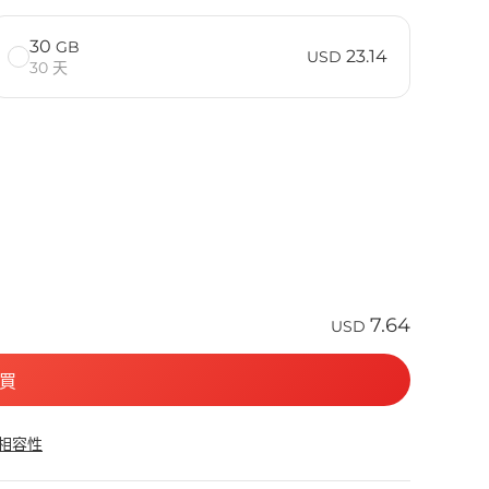
30
GB
23.14
USD
30 天
7.64
USD
買
 相容性