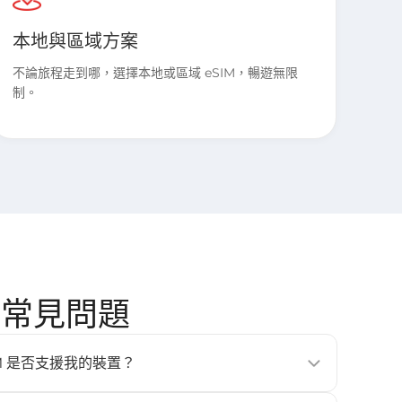
本地與區域方案
不論旅程走到哪，選擇本地或區域 eSIM，暢遊無限
制。
國] 常見問題
的 eSIM 是否支援我的裝置？
、平板與穿戴式裝置（例如 iPhone XS 以上、Google