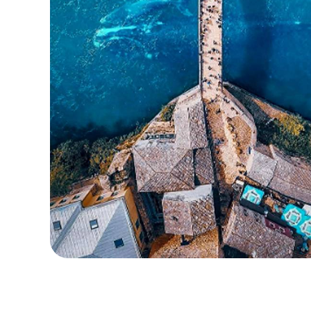
保留您的原本地區號碼
本地與區域套餐