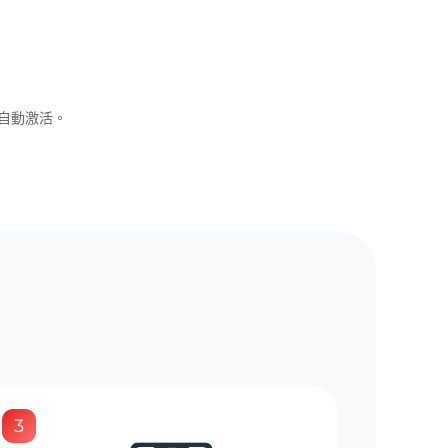
可自動激活。
3