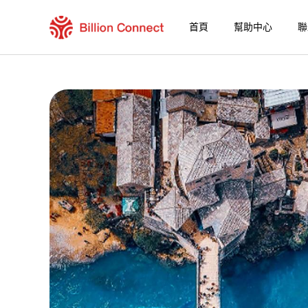
首頁
幫助中心
聯
Romania eSIM
包含目前目的地的區域套餐
如何享受您的 eSIM？
在 Romania 使用 Billion Connect eSIM 
Billion Connect 巴爾幹 eSIM [11國] 常見
選擇您的目的地與數據套餐
安裝您的 eSIM
享受您的數據套餐
穩定的網路連接
避免漫遊費用
7/24 客戶服務
便捷安裝