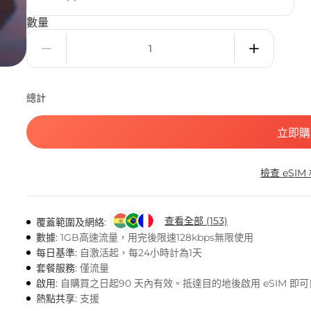
數量
總計
立即購
檢查 eSIM
查看全部 (153)
覆蓋範圍及網絡:
數據:
1GB高速流量，用完後限速128kbps無限使用
每日基準:
自激活起，每24小時計為1天
套餐服務:
僅流量
啟用:
自購買之日起90 天內有效。抵達目的地後啟用 eSIM 即
熱點共享:
支援