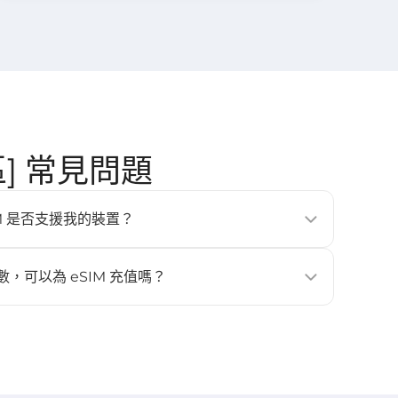
地區] 常見問題
的 eSIM 是否支援我的裝置？
、平板與穿戴式裝置（例如 iPhone XS 以上、Google
laxy S20 以上）。更多詳情請查看 [
相容裝置
] 頁面。
數，可以為 eSIM 充值嗎？
。如需更多流量或天數，請重新購買新的 eSIM，並再次安裝