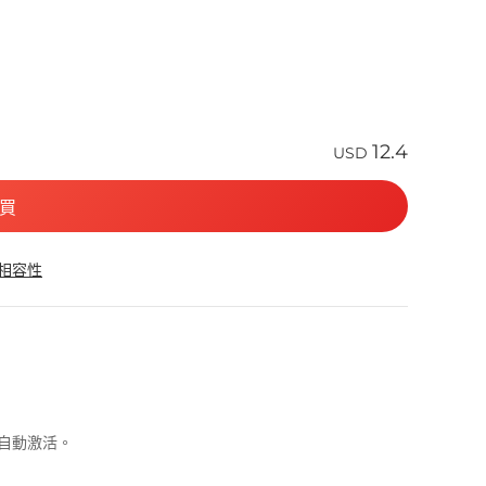
12.4
USD
買
 相容性
可自動激活。