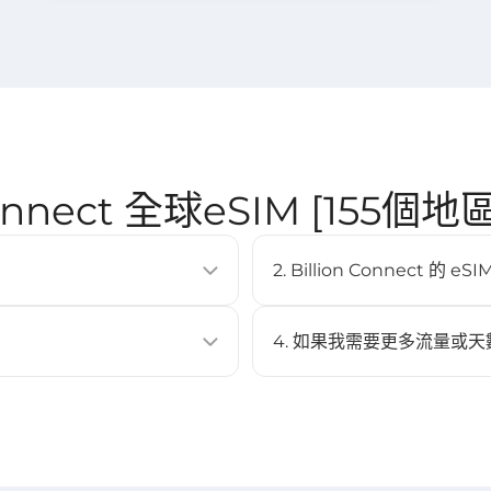
 Connect 全球eSIM [155個
2. Billion Connect 
SIM卡即可啟用行動數據方案。它
eSIM 支援大多數現代智慧型手機
Pixel 3 以上、Samsung Ga
4. 如果我需要更多流量或天
不可以，此 eSIM 不支援充值
 Code 進行安裝。
與啟用。
EP 3）。