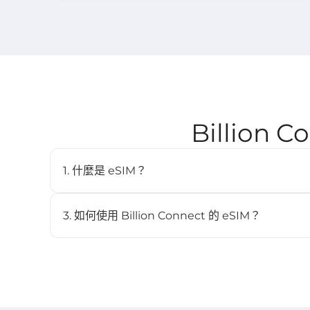
Billion
1. 什麼是 eSIM？
eSIM（嵌入式SIM）是一種數位SIM卡，讓您無需實體
內建於相容裝置中，並可儲存多個配置檔。
3. 如何使用 Billion Connect 的 eSIM？
STEP 1 安裝 eSIM
BC eSIM 可透過 BC eSIM APP 一鍵安裝，或掃描 QR
STEP 2 啟動 eSIM
當裝置連接到目的地網路後，方案將自動開始生效（詳見 ST