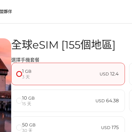
盟夥伴
全球eSIM [155個地區]
優勢
選擇手機套餐
常見問題
1
GB
12.4
USD
3 天
10
GB
64.38
USD
15 天
50
GB
175
USD
30 天