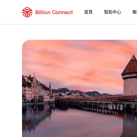
首頁
幫助中心
聯
Senegal eSIM
包含目前目的地的區域套餐
如何享受您的 eSIM？
在 Senegal 使用 Billion Connect eSIM 的
Billion Connect 全球eSIM [155個地區] 
選擇您的目的地與數據套餐
安裝您的 eSIM
享受您的數據套餐
穩定的網路連接
避免漫遊費用
7/24 客戶服務
便捷安裝