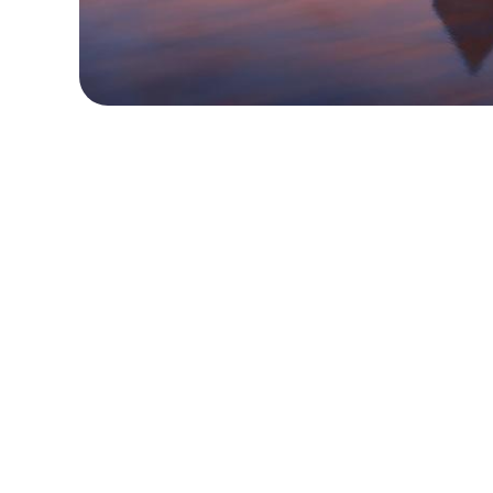
保留您的原本地區號碼
本地與區域套餐