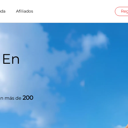
uda
Afiliados
Reg
 En
200
 en más de