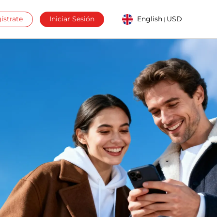
ístrate
Iniciar Sesión
English
USD
|