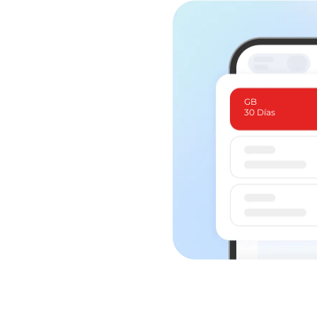
GB
30 Días