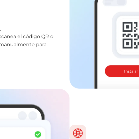
.
escanea el código QR o
n manualmente para
Instalar