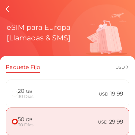
eSIMs de
eSIM para Europa
[Llamadas & SMS]
Planes regi
Paquete Fijo
USD
¿Cómo disf
20
GB
19.99
USD
30 Días
Ventajas de
50
GB
29.99
USD
30 Días