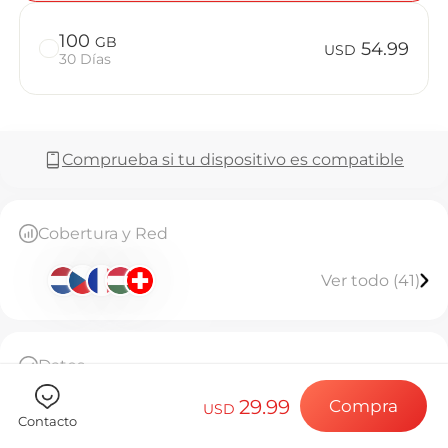
Preguntas 
100
GB
54.99
USD
30 Días
Elija su destin
Comprueba si tu dispositivo es compatible
Instale su eSI
Cobertura y Red
Disfrute de su 
Ver todo (41)
Conexión a Int
Datos
50GB de datos de alta velocidad, sin conexión
29.99
Compra
tras agotarse
USD
Contacto
Esta eSIM solo se puede instalar una vez