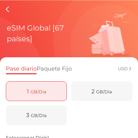
eSIMs d
eSIM Global [67
países]
Planes regi
Pase diario
Paquete Fijo
USD
¿Cómo disf
1
2
GB/Día
GB/Día
Ventajas de
3
GB/Día
Seleccionar Día(s)