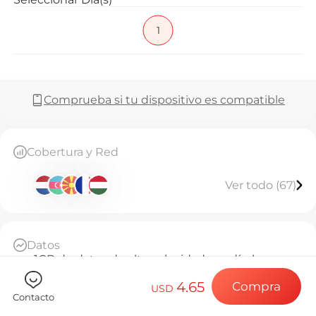
Preguntas f
1
Elija su destin
Comprueba si tu dispositivo es compatible
Instale su eSI
Cobertura y Red
Ver todo (67)
Disfrute de su 
Datos
Conexión a Int
1GB de datos de alta velocidad por día, luego
throttled a 128kbps ilimitado
4.65
Compra
Base Diaria
USD
Contacto
A partir de la activación, cada 24 horas cuenta