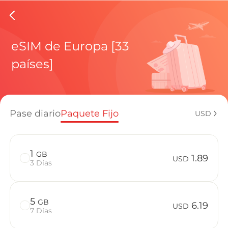
eSIMs de
eSIM de Europa [33
países]
Planes regi
Pase diario
Paquete Fijo
USD
¿Cómo disf
1
GB
1.89
USD
3 Días
Ventajas de
5
GB
6.19
USD
7 Días