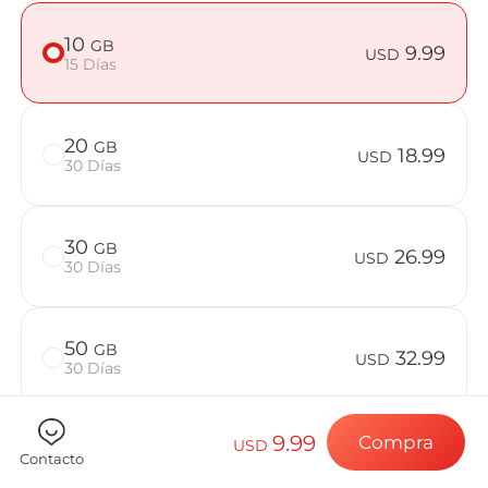
Preguntas f
10
GB
9.99
USD
15 Días
Elija su destin
20
GB
18.99
USD
30 Días
Instale su eSI
30
GB
26.99
USD
30 Días
Disfrute de su 
50
GB
32.99
USD
30 Días
Conexión a Int
9.99
Compra
USD
Contacto
Comprueba si tu dispositivo es compatible