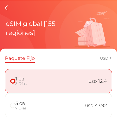
eSIMs d
eSIM global [155
regiones]
Planes regi
Paquete Fijo
USD
¿Cómo disf
1
GB
12.4
USD
3 Días
Ventajas de
5
GB
47.92
USD
7 Días