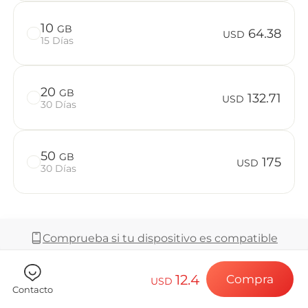
Preguntas f
10
GB
64.38
USD
15 Días
Elija su destin
20
GB
132.71
USD
30 Días
Instale su eSI
50
GB
175
USD
30 Días
Disfrute de su 
Comprueba si tu dispositivo es compatible
Conexión a Int
12.4
Compra
USD
Cobertura y Red
Contacto