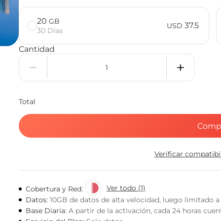
20
GB
37.5
USD
30 Días
Cantidad
Total
Comp
Verificar compatib
Ver todo (1)
Cobertura y Red:
Datos:
10GB de datos de alta velocidad, luego limitado a
Base Diaria:
A partir de la activación, cada 24 horas cue