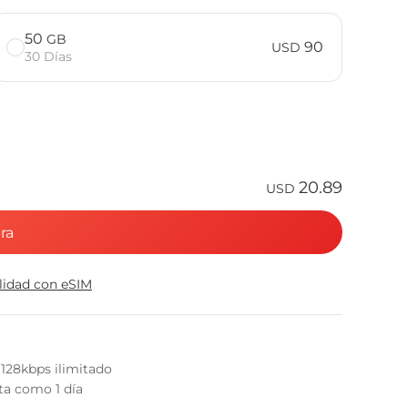
50
GB
90
USD
30 Días
20.89
USD
ra
ilidad con eSIM
 128kbps ilimitado
nta como 1 día