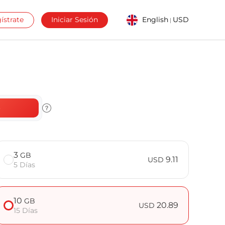
ístrate
Iniciar Sesión
English
USD
|
o
3
GB
9.11
USD
5 Días
10
GB
20.89
USD
15 Días