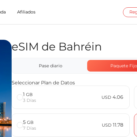
uda
Afiliados
Reg
eSIM de Bahréin
t en Bahrain
e Billion Connect
Pase diario
Paquete Fij
Seleccionar Plan de Datos
1
GB
4.06
USD
3 Días
5
GB
11.78
USD
7 Días