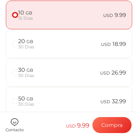
Preguntas f
10
GB
9.99
USD
15 Días
Elija su destin
20
GB
18.99
USD
30 Días
Instale su eSI
30
GB
26.99
USD
30 Días
Disfrute de su 
50
GB
32.99
USD
30 Días
Conexión a Int
9.99
Compra
USD
Contacto
Comprueba si tu dispositivo es compatible