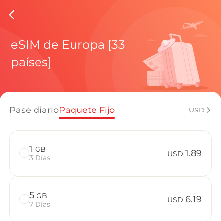
eSIMs d
eSIM de Europa [33
países]
Planes regi
Pase diario
Paquete Fijo
USD
¿Cómo disf
1
GB
1.89
USD
3 Días
Ventajas de
5
GB
6.19
USD
7 Días