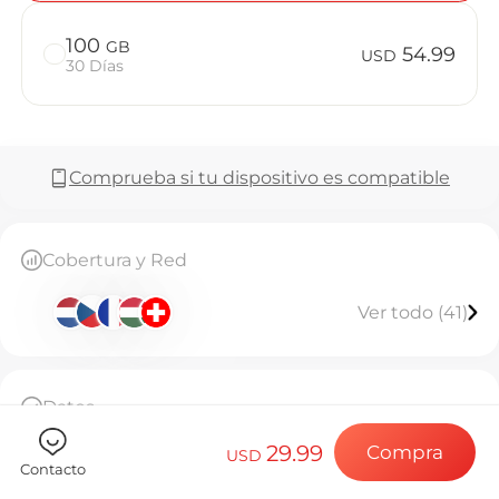
Preguntas 
100
GB
54.99
USD
30 Días
Elija su destin
Comprueba si tu dispositivo es compatible
Instale su eSI
Cobertura y Red
Disfrute de su 
Ver todo (41)
Conexión a Int
Datos
50GB de datos de alta velocidad, sin conexión
29.99
Compra
tras agotarse
USD
Contacto
Esta eSIM solo se puede instalar una vez