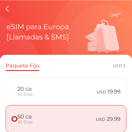
eSIMs d
eSIM para Europa
[Llamadas & SMS]
Planes regi
Paquete Fijo
USD
¿Cómo disf
20
GB
19.99
USD
30 Días
Ventajas de
50
GB
29.99
USD
30 Días