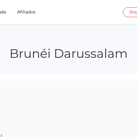
uda
Afiliados
Reg
Brunéi Darussalam
s]