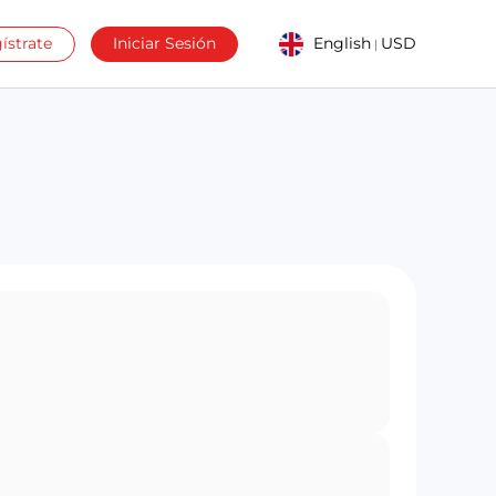
ístrate
Iniciar Sesión
English
USD
|