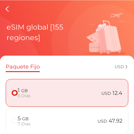
eSIMs d
eSIM global [155
regiones]
Planes regi
Paquete Fijo
USD
¿Cómo disf
1
GB
12.4
USD
3 Días
Ventajas de
5
GB
47.92
USD
7 Días