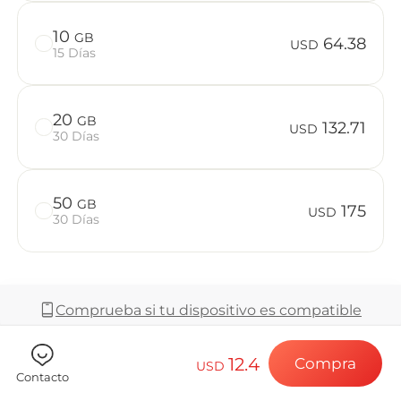
Preguntas f
10
GB
64.38
USD
15 Días
Elija su destin
20
GB
132.71
USD
30 Días
Instale su eSI
50
GB
175
USD
30 Días
Disfrute de su 
Comprueba si tu dispositivo es compatible
Conexión a Int
12.4
Compra
USD
Cobertura y Red
Contacto