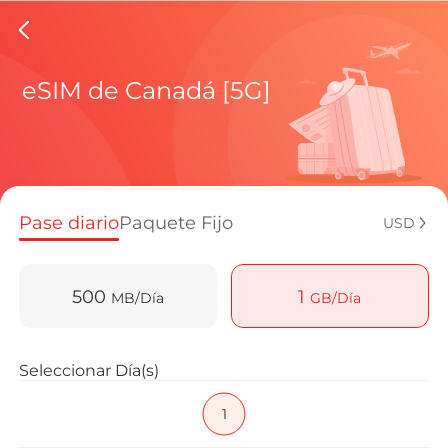
eSIMs d
eSIM de Canadá [5G]
Planes regi
Pase diario
Paquete Fijo
USD
¿Cómo disf
500
1
MB/Día
GB/Día
Ventajas de
Seleccionar Día(s)
1