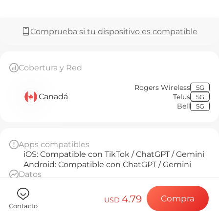
Preguntas f
Comprueba si tu dispositivo es compatible
Elija su destin
Cobertura y Red
Rogers Wireless
5G
Instale su eSI
Canadá
Telus
5G
Bell
5G
Disfrute de su 
Apps compatibles
iOS: Compatible con TikTok / ChatGPT / Gemini
Android: Compatible con ChatGPT / Gemini
Conexión a Int
Datos
1GB de datos de alta velocidad por día, luego
throttled a 384kbps ilimitado
4.79
Compra
USD
Base Diaria
Contacto
A partir de la activación, cada 24 horas cuenta