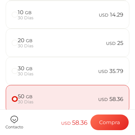
Preguntas f
10
GB
14.29
USD
30 Días
Elija su destin
20
GB
25
USD
30 Días
Instale su eSI
30
GB
35.79
USD
30 Días
Disfrute de su 
50
GB
58.36
USD
30 Días
Conexión a Int
58.36
Compra
USD
Contacto
Comprueba si tu dispositivo es compatible