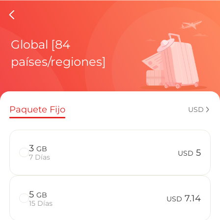
eSIMs d
Global [84
países/regiones]
Planes regi
Paquete Fijo
USD
¿Cómo disf
3
GB
5
USD
7 Días
Ventajas de
5
GB
7.14
USD
15 Días