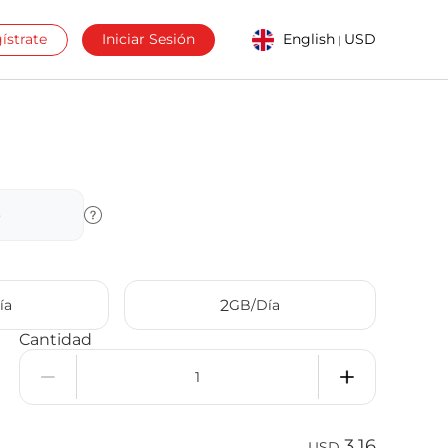
ístrate
Iniciar Sesión
English
USD
|
o
2
ía
GB/Día
Cantidad
3.16
USD