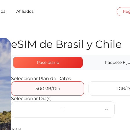
uda
Afiliados
Reg
eSIM de Brasil y Chile
t en Chile
hile de Billion Connect
Pase diario
Paquete Fij
Seleccionar Plan de Datos
500
1
MB/Día
GB/D
Seleccionar Día(s)
1
Total