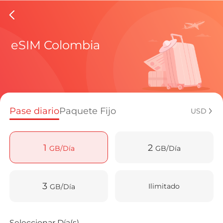
eSIMs d
eSIM Colombia
Planes regi
Pase diario
Paquete Fijo
USD
¿Cómo disf
1
2
GB/Día
GB/Día
Ventajas de
3
Ilimitado
GB/Día
Seleccionar Día(s)