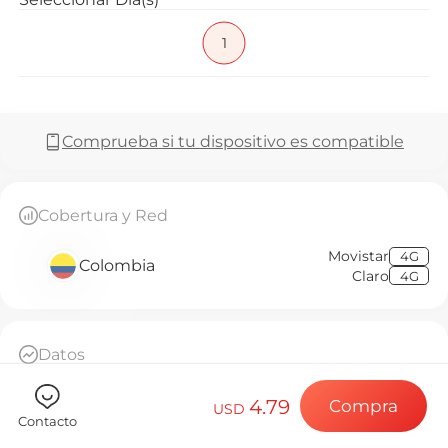
Preguntas f
1
Elija su destin
Comprueba si tu dispositivo es compatible
Instale su eSI
Cobertura y Red
Movistar
4G
Colombia
Disfrute de su 
Claro
4G
Conexión a Int
Datos
1GB de datos de alta velocidad por día, luego
throttled a 384kbps ilimitado
4.79
Compra
USD
Base Diaria
Contacto
A partir de la activación, cada 24 horas cuenta