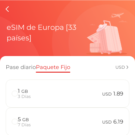
eSIMs de
eSIM de Europa [33
países]
Planes regi
Pase diario
Paquete Fijo
USD
¿Cómo disf
1
GB
1.89
USD
3 Días
Ventajas de
5
GB
6.19
USD
7 Días