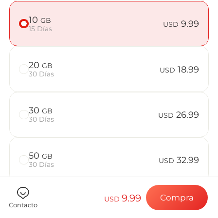
Preguntas f
10
GB
9.99
USD
15 Días
Elija su destin
20
GB
18.99
USD
30 Días
Instale su eSI
30
GB
26.99
USD
30 Días
Disfrute de su 
50
GB
32.99
USD
30 Días
Conexión a Int
9.99
Compra
USD
Contacto
Comprueba si tu dispositivo es compatible