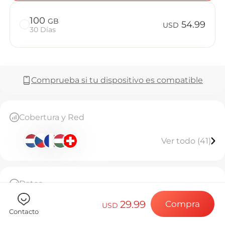
Preguntas 
100
GB
54.99
USD
30 Días
Elija su destin
Comprueba si tu dispositivo es compatible
Instale su eSI
Cobertura y Red
Disfrute de su 
Ver todo (41)
Conexión a Int
Datos
50GB de datos de alta velocidad, sin conexión
29.99
Compra
tras agotarse
USD
Contacto
Esta eSIM solo se puede instalar una vez