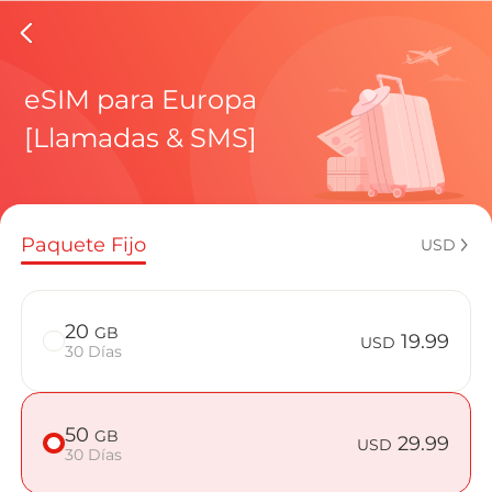
eSIMs d
eSIM para Europa
[Llamadas & SMS]
Planes regi
Paquete Fijo
USD
¿Cómo disf
20
GB
19.99
USD
30 Días
Ventajas de
50
GB
29.99
USD
30 Días