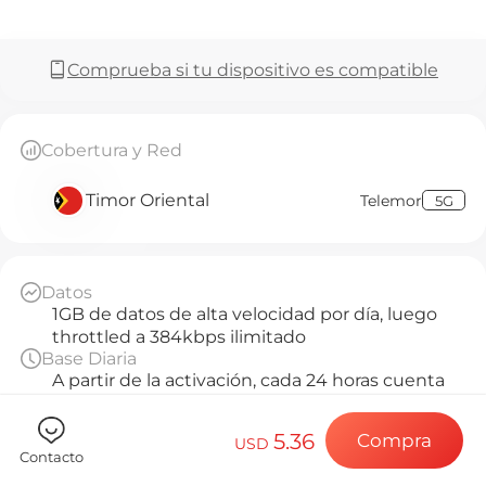
Preguntas f
Comprueba si tu dispositivo es compatible
Elija su destin
Cobertura y Red
Timor Oriental
Telemor
5G
Instale su eSI
Datos
Disfrute de su 
1GB de datos de alta velocidad por día, luego
throttled a 384kbps ilimitado
Base Diaria
Conexión a Int
A partir de la activación, cada 24 horas cuenta
como 1 día
Servicio del Plan
5.36
Compra
USD
Solo datos
Contacto
Activación