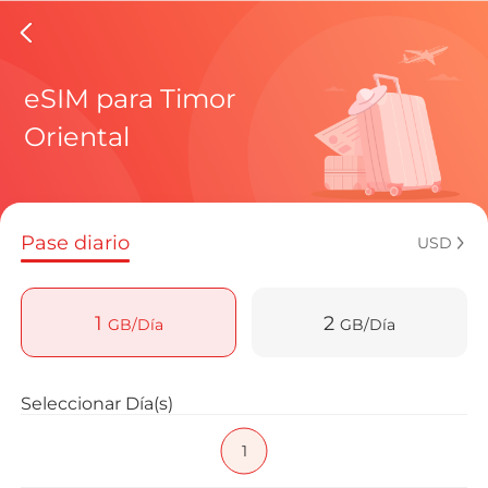
eSIMs d
eSIM para Timor
Oriental
Planes regi
Pase diario
USD
¿Cómo disf
1
2
GB/Día
GB/Día
Ventajas de
Seleccionar Día(s)
1