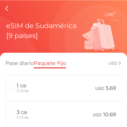
eSIMs d
eSIM de Sudamérica
[9 países]
Planes regi
Pase diario
Paquete Fijo
USD
¿Cómo disf
1
GB
5.69
USD
3 Días
Ventajas de
3
GB
10.69
USD
5 Días