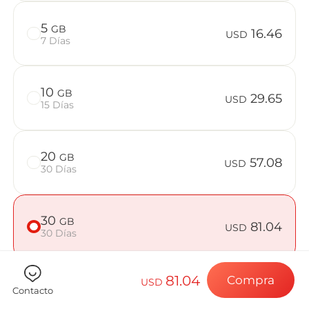
Preguntas f
5
GB
16.46
USD
7 Días
Elija su destin
10
GB
29.65
USD
15 Días
Instale su eSI
20
GB
57.08
USD
30 Días
Disfrute de su 
30
GB
81.04
USD
30 Días
Conexión a Int
81.04
Compra
USD
50
GB
125.07
Contacto
USD
30 Días