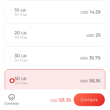
Preguntas f
10
GB
14.29
USD
30 Días
Elija su destin
20
GB
25
USD
30 Días
Instale su eSI
30
GB
35.79
USD
30 Días
Disfrute de su 
50
GB
58.36
USD
30 Días
Conexión a Int
58.36
Compra
USD
Contacto
Comprueba si tu dispositivo es compatible