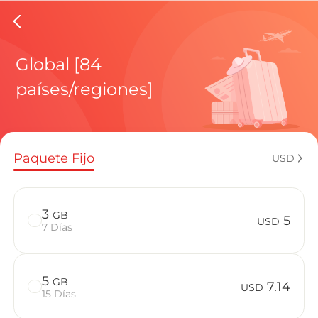
eSIMs d
Global [84
países/regiones]
Planes regi
Paquete Fijo
USD
¿Cómo disf
3
GB
5
USD
7 Días
Ventajas de
5
GB
7.14
USD
15 Días