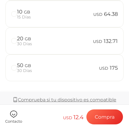
Preguntas f
10
GB
64.38
USD
15 Días
Elija su destin
20
GB
132.71
USD
30 Días
Instale su eSI
50
GB
175
USD
30 Días
Disfrute de su 
Comprueba si tu dispositivo es compatible
Conexión a Int
12.4
Compra
USD
Cobertura y Red
Contacto