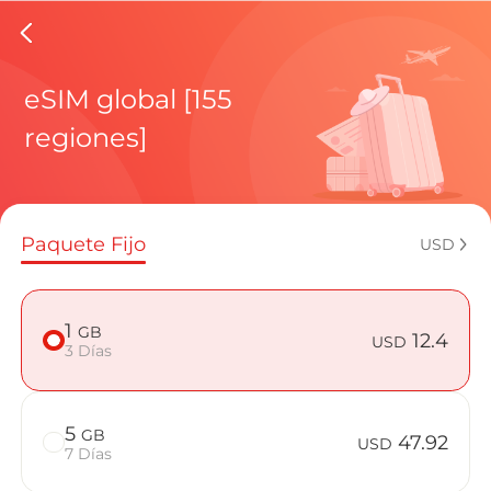
eSIMs de
eSIM global [155
regiones]
Planes regi
Paquete Fijo
USD
¿Cómo disf
1
GB
12.4
USD
3 Días
Ventajas de
5
GB
47.92
USD
7 Días