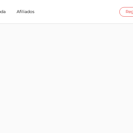
uda
Afiliados
Reg
ct en German
illion Connect