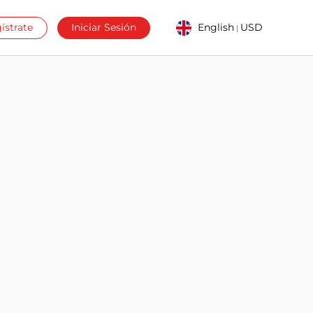
ístrate
Iniciar Sesión
English
USD
|