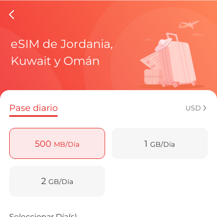
eSIMs d
eSIM de Jordania,
Kuwait y Omán
Planes regi
Pase diario
USD
¿Cómo disf
500
1
MB/Día
GB/Día
Ventajas de
2
GB/Día
Seleccionar Día(s)