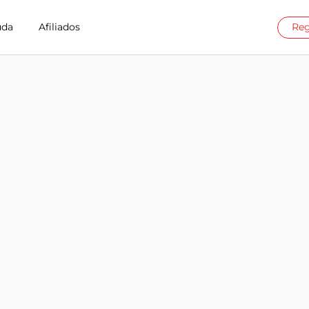
uda
Afiliados
Reg
t en Jordan
llion Connect