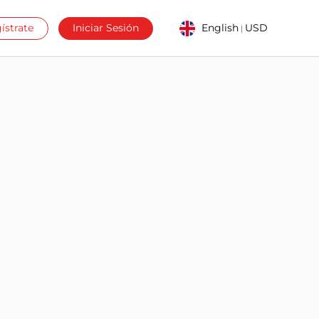
ístrate
Iniciar Sesión
English
USD
|