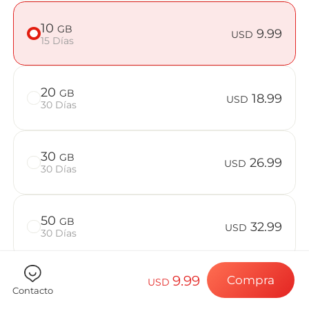
Preguntas f
10
GB
9.99
USD
15 Días
Elija su destin
20
GB
18.99
USD
30 Días
Instale su eSI
30
GB
26.99
USD
30 Días
Disfrute de su 
50
GB
32.99
USD
30 Días
Conexión a Int
9.99
Compra
USD
Contacto
Comprueba si tu dispositivo es compatible