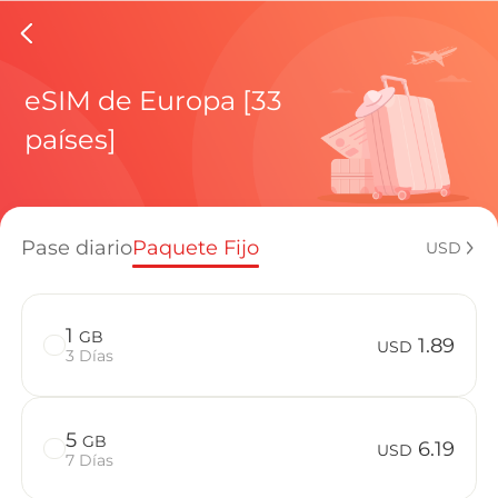
eSIMs de
eSIM de Europa [33
países]
Planes regi
Pase diario
Paquete Fijo
USD
¿Cómo disf
1
GB
1.89
USD
3 Días
Ventajas de
5
GB
6.19
USD
7 Días