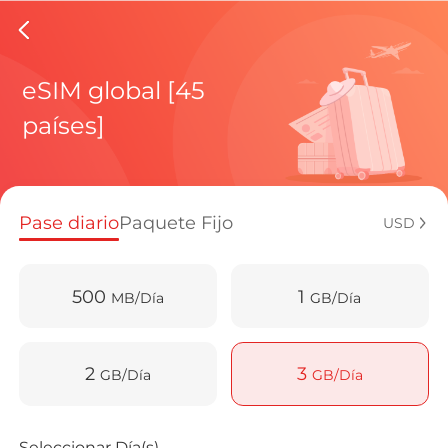
eSIMs de
eSIM global [45
países]
Planes regi
Pase diario
Paquete Fijo
USD
¿Cómo disf
500
1
MB/Día
GB/Día
Ventajas de
2
3
GB/Día
GB/Día
Seleccionar Día(s)