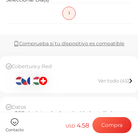
Preguntas f
1
Elija su destin
Comprueba si tu dispositivo es compatible
Instale su eSI
Cobertura y Red
Ver todo (45)
Disfrute de su 
Datos
Conexión a Int
3GB de datos de alta velocidad por día, luego
throttled a 128kbps ilimitado
4.58
Compra
Base Diaria
USD
Contacto
A partir de la activación, cada 24 horas cuenta