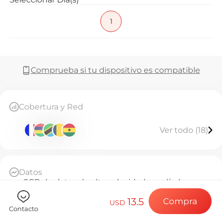
Preguntas f
1
Elija su destin
Comprueba si tu dispositivo es compatible
Instale su eSI
Cobertura y Red
Ver todo (18)
Disfrute de su 
Datos
Conexión a Int
2GB de datos de alta velocidad por día, luego
throttled a 384kbps ilimitado
13.5
Compra
Base Diaria
USD
Contacto
A partir de la activación, cada 24 horas cuenta