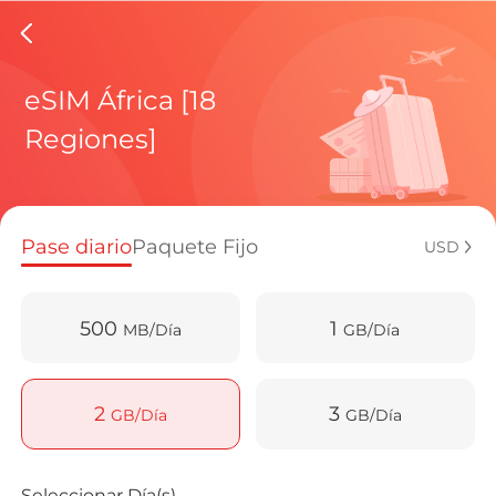
eSIMs d
eSIM África [18
Regiones]
Planes regi
Pase diario
Paquete Fijo
USD
¿Cómo disf
500
1
MB/Día
GB/Día
Ventajas de
2
3
GB/Día
GB/Día
Seleccionar Día(s)