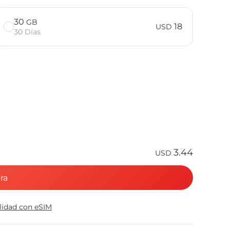
30
GB
18
USD
30 Días
3.44
USD
ra
ilidad con eSIM