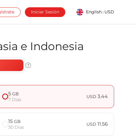
ístrate
Iniciar Sesión
English
USD
|
sia e Indonesia
o
5
GB
3.44
USD
7 Días
15
GB
11.56
USD
30 Días