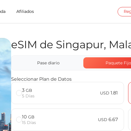
uda
Afiliados
Reg
eSIM de Singapur, Mala
t en Malaysia
Malasia e Indonesia de Billion Connect
Pase diario
Paquete Fij
Seleccionar Plan de Datos
3
GB
1.81
USD
5 Días
10
GB
6.67
USD
15 Días