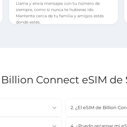
Llama y envía mensajes con tu número de
siempre, como si nunca te hubieras ido.
Mantente cerca de tu familia y amigos estés
donde estés.
Billion Connect eSIM de 
2. ¿El eSIM de Billion C
al que te permite activar un
El eSIM es compatible con l
tá integrada en dispositivos
modernos (por ejemplo, iPh
4. ¿Puedo recargar mi eS