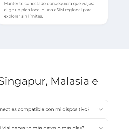
Mantente conectado dondequiera que viajes:
elige un plan local o una eSIM regional para
explorar sin límites.
Singapur, Malasia e
onnect es compatible con mi dispositivo?
a mayoría de los smartphones, tablets y wearables
one XS o posterior, Google Pixel 3 o posterior,
IM si necesito más datos o más días?