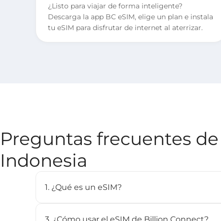
¿Listo para viajar de forma inteligente?
Descarga la app BC eSIM, elige un plan e instala
tu eSIM para disfrutar de internet al aterrizar.
Preguntas frecuentes de 
Indonesia
1. ¿Qué es un eSIM?
Un eSIM (SIM integrada) es una tarjeta SIM digit
plan celular sin necesidad de una SIM física. Es
3. ¿Cómo usar el eSIM de Billion Connect?