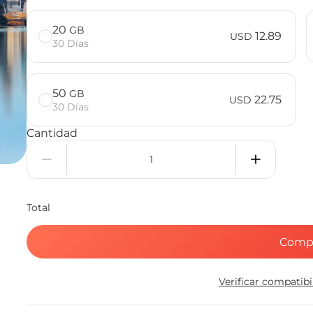
20
GB
12.89
USD
30 Días
50
GB
22.75
USD
30 Días
Cantidad
Total
Comp
Verificar compatib