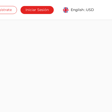
ístrate
Iniciar Sesión
English
USD
|