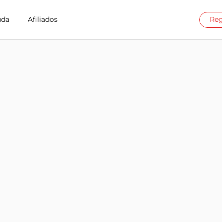
uda
Afiliados
Reg
ct en Moldova
illion Connect