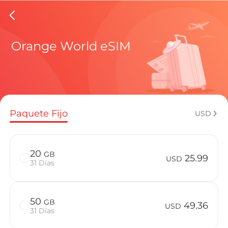
eSIMs d
Orange World eSIM
Planes regi
Paquete Fijo
USD
¿Cómo disf
20
GB
25.99
USD
31 Días
Ventajas de
50
GB
49.36
USD
31 Días