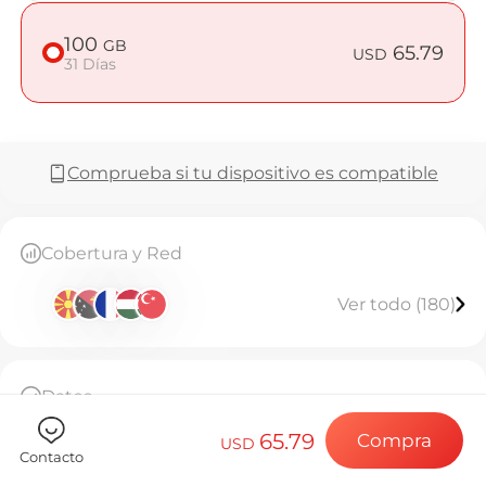
Preguntas 
100
GB
65.79
USD
31 Días
Elija su destin
Comprueba si tu dispositivo es compatible
Instale su eSI
Cobertura y Red
Disfrute de su 
Ver todo (180)
Conexión a Int
Datos
100GB de datos de alta velocidad, luego
65.79
Compra
limitado a 128kbps ilimitado. Válido por 31 días.
USD
Contacto
Esta eSIM solo se puede instalar una vez
Base Diaria